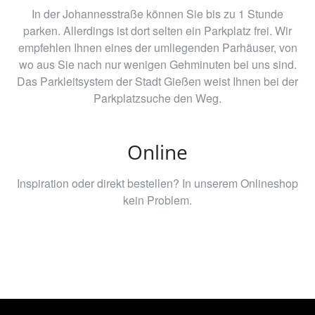
In der Johannesstraße können Sie bis zu 1 Stunde
parken. Allerdings ist dort selten ein Parkplatz frei. Wir
empfehlen Ihnen eines der umliegenden Parhäuser, von
wo aus Sie nach nur wenigen Gehminuten bei uns sind.
Das Parkleitsystem der Stadt Gießen weist Ihnen bei der
Parkplatzsuche den Weg.
Online
Inspiration oder direkt bestellen? In unserem Onlineshop
kein Problem.